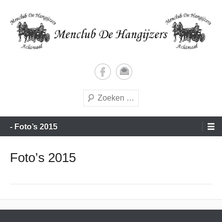
Doorgaan
naar
inhoud
Vrijetijds menners met een vleugje wedstrijdgevoel
Menclub de Hangijzers
Zoeken
Hoofdmenu
- Foto’s 2015
Foto’s 2015