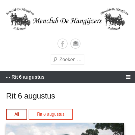
Doorgaan
naar
inhoud
Vrijetijds menners met een vleugje wedstrijdgevoel
Menclub de Hangijzers
Zoeken
Hoofdmenu
- - Rit 6 augustus
Rit 6 augustus
All
Rit 6 augustus