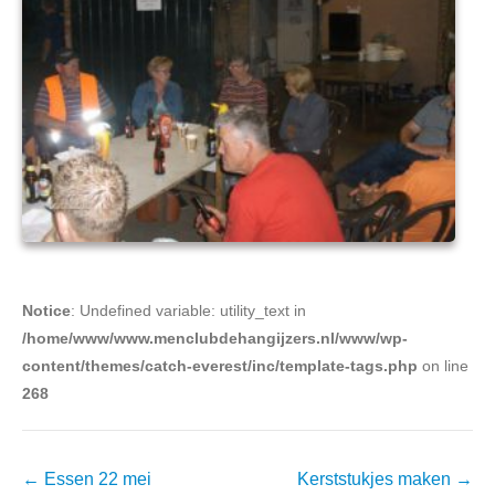
Notice
: Undefined variable: utility_text in
/home/www/www.menclubdehangijzers.nl/www/wp-
content/themes/catch-everest/inc/template-tags.php
on line
268
Berichtennavigatie
←
Essen 22 mei
Kerststukjes maken
→