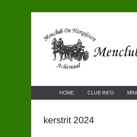
Doorgaan
naar
inhoud
Vrijetijds menners met een vleugje wedstrijdgevoel
Menclub de 
Hoofdmenu
HOME
CLUB INFO
MIN
kerstrit 2024