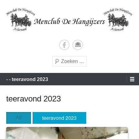
Doorgaan
naar
inhoud
Vrijetijds menners met een vleugje wedstrijdgevoel
Menclub de Hangijzers
Zoeken
Hoofdmenu
- - teeravond 2023
teeravond 2023
All
teeravond 2023