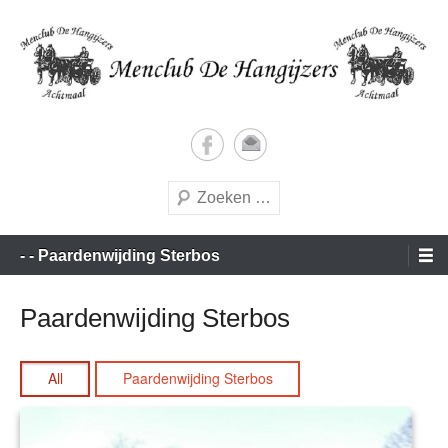
Doorgaan
naar
inhoud
Vrijetijds menners met een vleugje wedstrijdgevoel
Menclub de Hangijzers
Zoeken
Hoofdmenu
- - Paardenwijding Sterbos
Paardenwijding Sterbos
All
Paardenwijding Sterbos