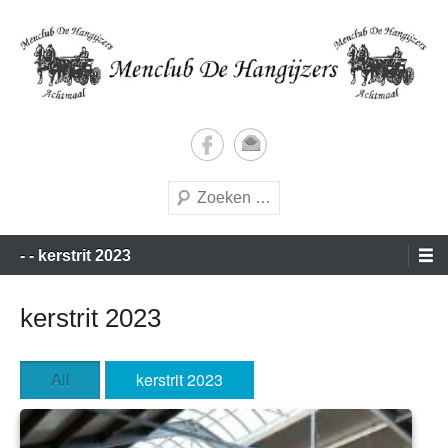
Doorgaan
naar
inhoud
Vrijetijds menners met een vleugje wedstrijdgevoel
Menclub de Hangijzers
Zoeken
Hoofdmenu
- - kerstrit 2023
kerstrit 2023
All
kerstrit 2023