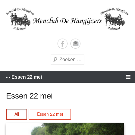
Doorgaan
naar
inhoud
Vrijetijds menners met een vleugje wedstrijdgevoel
Menclub de Hangijzers
Zoeken
Hoofdmenu
- - Essen 22 mei
Essen 22 mei
All
Essen 22 mei