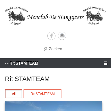
Doorgaan
naar
inhoud
Vrijetijds menners met een vleugje wedstrijdgevoel
Menclub de Hangijzers
Zoeken
Hoofdmenu
- - Rit STAMTEAM
Rit STAMTEAM
All
Rit STAMTEAM