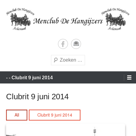
Doorgaan
naar
inhoud
Vrijetijds menners met een vleugje wedstrijdgevoel
Menclub de Hangijzers
Zoeken
Hoofdmenu
- - Clubrit 9 juni 2014
Clubrit 9 juni 2014
All
Clubrit 9 juni 2014