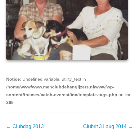
Notice
: Undefined variable: utility_text in
/home/www/www.menclubdehangijzers.nl/www/wp-
content/themes/catch-everest/inc/template-tags.php
on line
268
Berichtennavigatie
←
Clubdag 2013
Clubrit 31 aug 2014
→