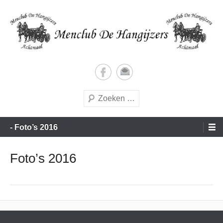
Doorgaan
naar
inhoud
Vrijetijds menners met een vleugje wedstrijdgevoel
Menclub de Hangijzers
Zoeken
Hoofdmenu
- Foto’s 2016
Foto’s 2016