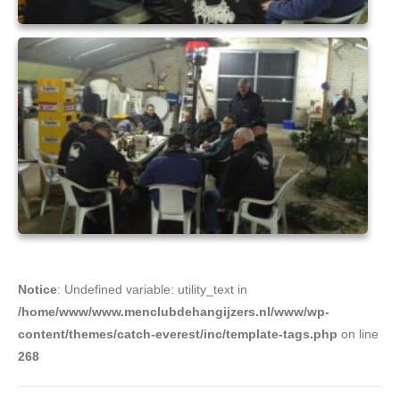
Notice
: Undefined variable: utility_text in
/home/www/www.menclubdehangijzers.nl/www/wp-
content/themes/catch-everest/inc/template-tags.php
on line
268