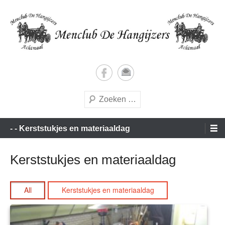
Doorgaan
naar
inhoud
Vrijetijds menners met een vleugje wedstrijdgevoel
Menclub de Hangijzers
Zoeken
Hoofdmenu
- - Kerststukjes en materiaaldag
Kerststukjes en materiaaldag
All
Kerststukjes en materiaaldag