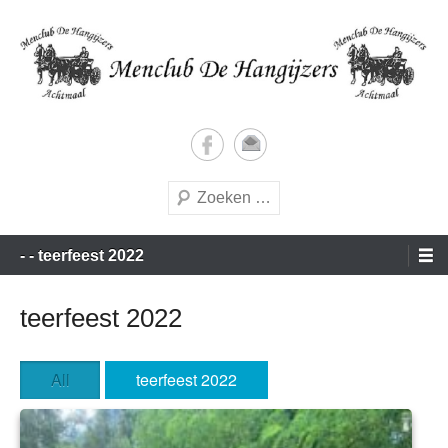
Doorgaan
naar
inhoud
Vrijetijds menners met een vleugje wedstrijdgevoel
Menclub de Hangijzers
Zoeken
Hoofdmenu
- - teerfeest 2022
teerfeest 2022
All
teerfeest 2022