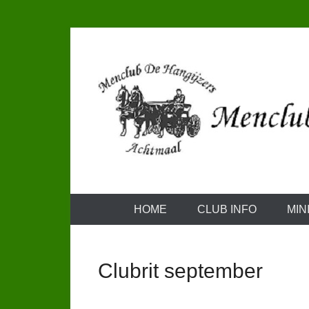
Doorgaan
naar
inhoud
Vrijetijds menners met een vleugje wedstrijdgevoel
Menclub de 
Hoofdmenu
HOME
CLUB INFO
MIN
Clubrit september